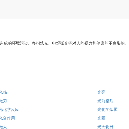
辐射所造成的环境污染。多指炫光、电焊弧光等对人的视力和健康的不良影响。
光临
光亮
光刀
光前裕后
光化学反应
光化学烟雾
光合作用
光圈
光大
光天化日