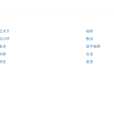
迂夫子
临阵
合口呼
数说
集录
搓手顿脚
冷静
合龙
讲史
盘货