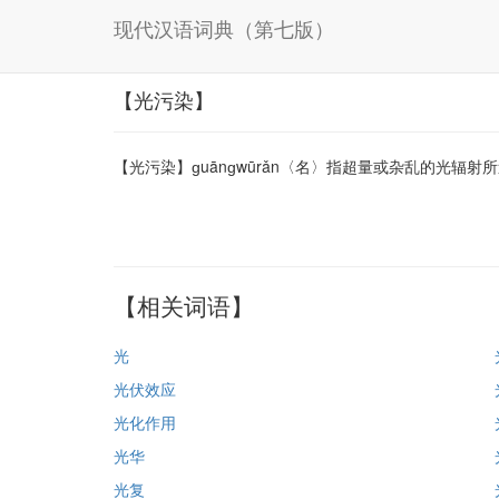
现代汉语词典（第七版）
【光污染】
【光污染】ɡuānɡwūrǎn〈名〉指超量或杂乱的光
【相关词语】
光
光伏效应
光化作用
光华
光复