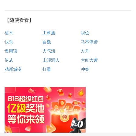
【随便看看】
檑木
工薪族
职位
快乐
自勉
马不停蹄
惯用语
力气活
方舟
依从
山顶洞人
大红大紫
鸡新城疫
打量
冲突