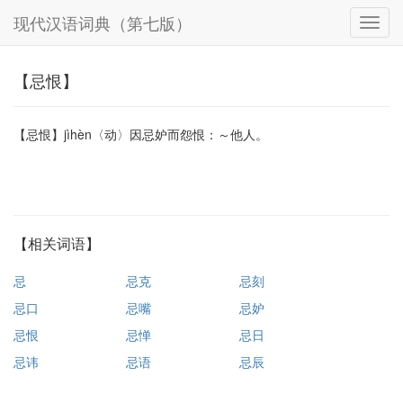
现代汉语词典（第七版）
【忌恨】
【忌恨】jìhèn〈动〉因忌妒而怨恨：～他人。
【相关词语】
忌
忌克
忌刻
忌口
忌嘴
忌妒
忌恨
忌惮
忌日
忌讳
忌语
忌辰