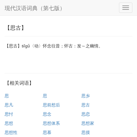
现代汉语词典（第七版）
【思古】
【思古】sīɡǔ〈动〉怀念往昔；怀古：发～之幽情。
【相关词语】
思
思
思乡
思凡
思前想后
思古
思忖
思念
思恋
思想
思想体系
思想家
思想性
思慕
思摸