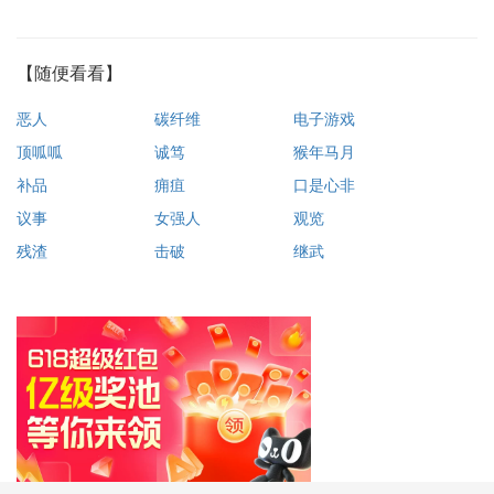
【随便看看】
恶人
碳纤维
电子游戏
顶呱呱
诚笃
猴年马月
补品
痈疽
口是心非
议事
女强人
观览
残渣
击破
继武