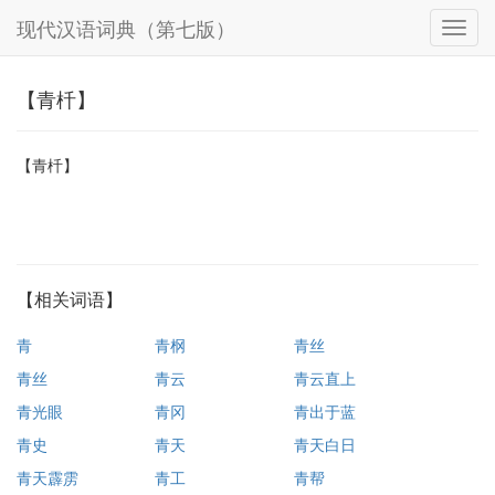
现代汉语词典（第七版）
【青杄】
【青杄】
【相关词语】
青
青㭎
青丝
青丝
青云
青云直上
青光眼
青冈
青出于蓝
青史
青天
青天白日
青天霹雳
青工
青帮