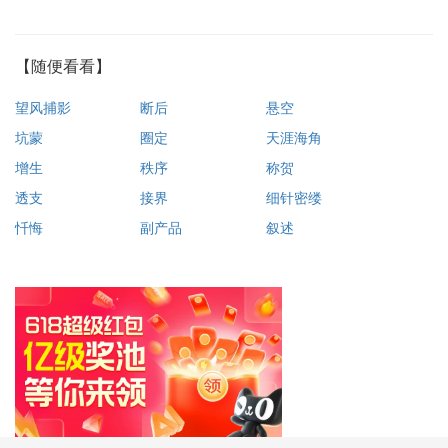
【随便看看】
望风捕影
断后
悬空
坑蒙
圈定
天涯海角
增生
秩序
称贺
透支
接界
细针密缕
忏悔
副产品
叙述