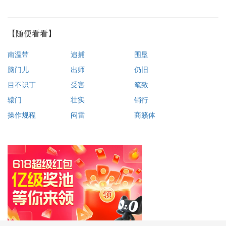
【随便看看】
南温带
追捕
围垦
脑门儿
出师
仍旧
目不识丁
受害
笔致
辕门
壮实
销行
操作规程
闷雷
商籁体