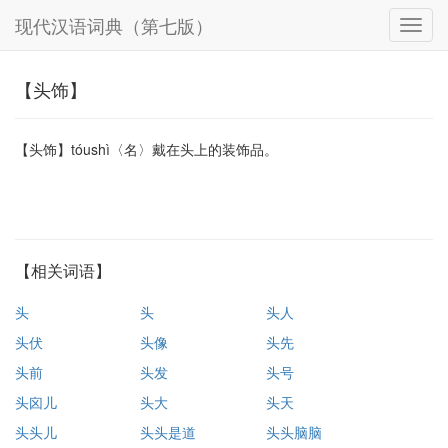
现代汉语词典（第七版）
【头饰】
【头饰】tóushì〈名〉戴在头上的装饰品。
【相关词语】
头
头
头人
头伏
头像
头先
头前
头发
头号
头囟儿
头大
头天
头头儿
头头是道
头头脑脑