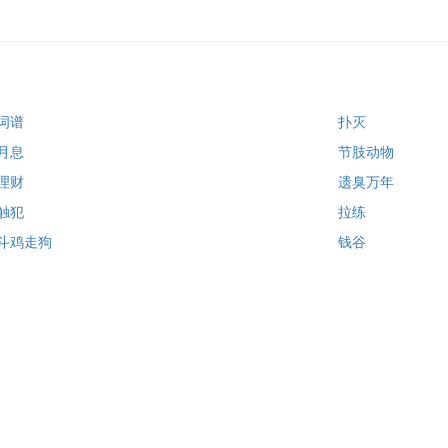
词谱
扑灭
月息
节肢动物
理财
遗臭万年
触犯
拉练
斗鸡走狗
钱谷