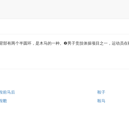
，背部有两个半圆环，是木马的一种。❷男子竞技体操项目之一，运动员
鞍前马后
鞍子
鞍韂
鞍马