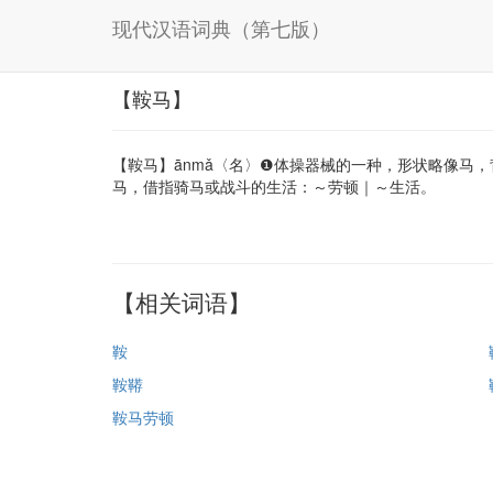
现代汉语词典（第七版）
【鞍马】
【鞍马】ānmǎ〈名〉❶体操器械的一种，形状略像马
马，借指骑马或战斗的生活：～劳顿｜～生活。
【相关词语】
鞍
鞍鞯
鞍马劳顿