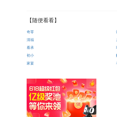
【随便看看】
奇零
清福
看承
初小
家宴