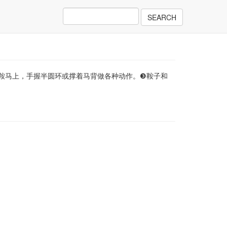
SEARCH
在鞍马上，手握半圆环或撑着马背做各种动作。❸鞍子和